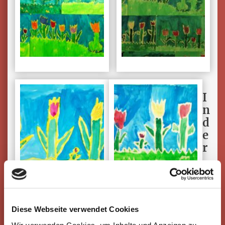
I
n
d
e
r
Diese Webseite verwendet Cookies