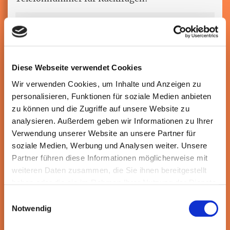
Wenn Sie Krankmeldungen über dieses
Diese Webseite verwendet Cookies
Kontaktformular oder auch direkt an meine
Wir verwenden Cookies, um Inhalte und Anzeigen zu
Emailadressen versenden, erklären Sie sich
personalisieren, Funktionen für soziale Medien anbieten
damit einverstanden, dass die mir mitgeteilten
zu können und die Zugriffe auf unsere Website zu
personenbezogenen Daten auf dem Email-
analysieren. Außerdem geben wir Informationen zu Ihrer
Server zwischengespeichert werden. Diese
Verwendung unserer Website an unsere Partner für
Speicherung dient nur der Beantwortung der an
soziale Medien, Werbung und Analysen weiter. Unsere
mich gestellten Fragen. Die Emailkorrespondenz
Partner führen diese Informationen möglicherweise mit
wird nach Beendigung zeitnah vom Server
weiteren Daten zusammen, die Sie ihnen bereitgestellt
gelöscht. Näheres zum Datenschutz entnehmen
haben oder die sie im Rahmen Ihrer Nutzung der Dienste
Sie der
Datenschutzerklärung
Seite.
gesammelt haben.
Einwilligungsauswahl
Notwendig