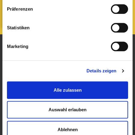
Schulstraße 16
Präferenzen
67125 Dannstadt-Schauernheim
Statistiken
Sekretariat
Marketing
Öffnungszeiten
Montag, Dienstag, Mittwoch
7:45 bis 12:30 Uhr
Details zeigen
Donnerstag
7:45 bis 16:00 Uhr
Alle zulassen
Standort
Dannstadt: rechtes Gebäude, EG
Unsere Adressen
Auswahl erlauben
Standort Dannstadt
Kurpfalzstraße 2
67125 Dannstadt–Schauernheim
Ablehnen