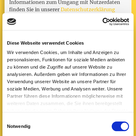
Informationen zum Umgang mit Nutzerdaten
finden Sie in unserer
Datenschutzerklärung
Diese Webseite verwendet Cookies
Wir verwenden Cookies, um Inhalte und Anzeigen zu
Standort Dannstadt
personalisieren, Funktionen für soziale Medien anbieten
zu können und die Zugriffe auf unsere Website zu
Telefon: 06231/941840
analysieren. Außerdem geben wir Informationen zu Ihrer
Verwendung unserer Website an unsere Partner für
Kurpfalzstraße 2
soziale Medien, Werbung und Analysen weiter. Unsere
67125 Dannstadt-Schauernheim
Partner führen diese Informationen möglicherweise mit
weiteren Daten zusammen, die Sie ihnen bereitgestellt
Standort Schauernheim
haben oder die sie im Rahmen Ihrer Nutzung der Dienste
gesammelt haben.
Einwilligungsauswahl
Notwendig
Telefon: 06231/4633